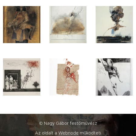
© Nagy Gábor festőművész
Az oldalt a
Webnode
működteti