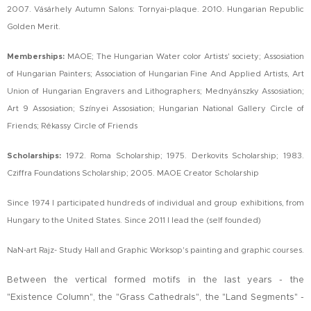
2007. Vásárhely Autumn Salons: Tornyai-plaque. 2010. Hungarian Republic
Golden Merit.
Memberships
:
MAOE; The Hungarian Water color Artists' society; Assosiation
of Hungarian Painters; Association of Hungarian Fine And Applied Artists, Art
Union of Hungarian Engravers and Lithographers; Mednyánszky Assosiation;
Art 9 Assosiation; Színyei Assosiation; Hungarian National Gallery Circle of
Friends; Rékassy Circle of Friends
Scholarships:
1972. Roma Scholarship; 1975. Derkovits Scholarship; 1983.
Cziffra Foundations Scholarship; 2005. MAOE Creator Scholarship
Since 1974 I participated hundreds of individual and group exhibitions, from
Hungary to the United States. Since 2011 I lead the (self founded)
NaN-art Rajz- Study Hall and Graphic Worksop's painting and graphic courses.
Between the vertical formed motifs in the last years - the
"Existence Column", the "Grass Cathedrals", the "Land Segments" -