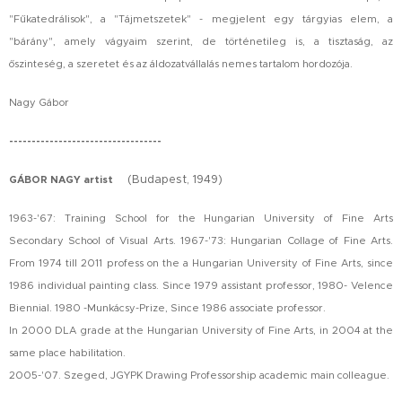
"Fűkatedrálisok", a "Tájmetszetek" - megjelent egy tárgyias elem, a
"bárány", amely vágyaim szerint, de történetileg is, a tisztaság, az
őszinteség, a szeretet és az áldozatvállalás nemes tartalom hordozója.
Nagy Gábor
----------------------------------
(Budapest, 1949)
GÁBOR NAGY artist
1963-'67: Training School for the Hungarian University of Fine Arts
Secondary School of Visual Arts. 1967-'73: Hungarian Collage of Fine Arts.
From 1974 till 2011 profess on the a Hungarian University of Fine Arts, since
1986 individual painting class. Since 1979 assistant professor, 1980- Velence
Biennial. 1980 -Munkácsy-Prize, Since 1986 associate professor.
In 2000 DLA grade at the Hungarian University of Fine Arts, in 2004 at the
same place habilitation.
2005-'07. Szeged, JGYPK Drawing Professorship academic main colleague.