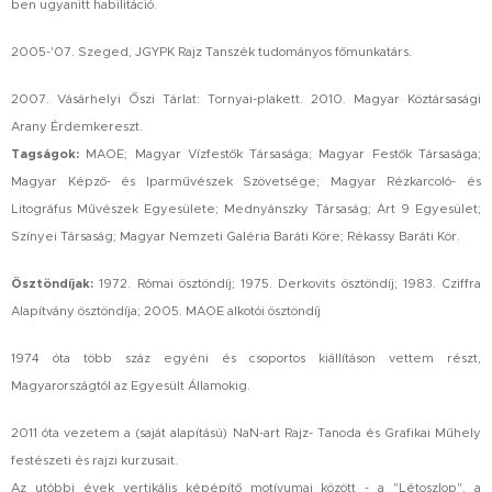
ben ugyanitt habilitáció.
2005-'07. Szeged, JGYPK Rajz Tanszék tudományos főmunkatárs.
2007. Vásárhelyi Őszi Tárlat: Tornyai-plakett. 2010. Magyar Köztársasági
Arany Érdemkereszt.
Tagságok
:
MAOE; Magyar Vízfestők Társasága; Magyar Festők Társasága;
Magyar Képző- és Iparművészek Szövetsége; Magyar Rézkarcoló- és
Litográfus Művészek Egyesülete; Mednyánszky Társaság; Art 9 Egyesület;
Színyei Társaság; Magyar Nemzeti Galéria Baráti Köre; Rékassy Baráti Kör.
Ösztöndíjak:
1972. Római ösztöndíj; 1975. Derkovits ösztöndíj; 1983. Cziffra
Alapítvány ösztöndíja; 2005. MAOE alkotói ösztöndíj
1974 óta több száz egyéni és csoportos kiállításon vettem részt,
Magyarországtól az Egyesült Államokig.
2011 óta vezetem a (saját alapítású) NaN-art Rajz- Tanoda és Grafikai Műhely
festészeti és rajzi kurzusait.
Az utóbbi évek vertikális képépítő motívumai között - a "Létoszlop", a